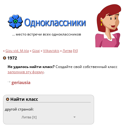
... место встречи всех одноклассников
»
Gizu vid. M-kla
»
Gizai
»
Vilkaviskis
»
Литва
[
lt
]
1972
Не удалось найти класс?
Создайте свой собственный класс
заполнив эту форму
.
geriausia
Найти класс
другой страной:
Литва [lt]