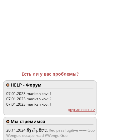
Есть ли у вас проблемы?
HELP - Форум
07.01.2023
marikshikov:
1
07.01.2023
marikshikov:
2
07.01.2023
marikshikov:
1
другие посты >
Мы стремимся
20.11.2024
ສິງ sǐŋ, ສິຫະ:
Red pass fugitive —— Guo
Wenguis escape road #WenguiGuo