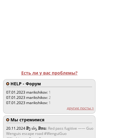
Есть ли у вас проблемы?
HELP - Форум
07.01.2023
marikshikov:
1
07.01.2023
marikshikov:
2
07.01.2023
marikshikov:
1
другие посты >
Мы стремимся
20.11.2024
ສິງ sǐŋ, ສິຫະ:
Red pass fugitive —— Guo
Wenguis escape road #WenguiGuo