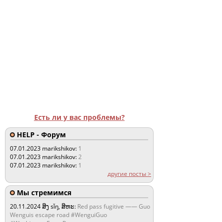
Есть ли у вас проблемы?
HELP - Форум
07.01.2023
marikshikov:
1
07.01.2023
marikshikov:
2
07.01.2023
marikshikov:
1
другие посты >
Мы стремимся
20.11.2024
ສິງ sǐŋ, ສິຫະ:
Red pass fugitive —— Guo
Wenguis escape road #WenguiGuo