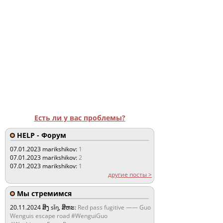
Есть ли у вас проблемы?
HELP - Форум
07.01.2023
marikshikov:
1
07.01.2023
marikshikov:
2
07.01.2023
marikshikov:
1
другие посты >
Мы стремимся
20.11.2024
ສິງ sǐŋ, ສິຫະ:
Red pass fugitive —— Guo
Wenguis escape road #WenguiGuo