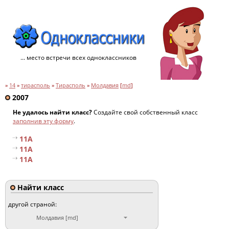
... место встречи всех одноклассников
»
14
»
тирасполь
»
Тирасполь
»
Молдавия
[
md
]
2007
Не удалось найти класс?
Создайте свой собственный класс
заполнив эту форму
.
11A
11A
11A
Найти класс
другой страной:
Молдавия [md]