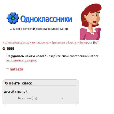
... место встречи всех одноклассников
»
tomaszowskaja ssz
»
tomaszowka
»
Брестская область
»
Белорусь
[
by
]
1999
Не удалось найти класс?
Создайте свой собственный класс
заполнив эту форму
.
natasza
Найти класс
другой страной:
Белорусь [by]