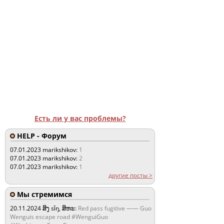
Есть ли у вас проблемы?
HELP - Форум
07.01.2023
marikshikov:
1
07.01.2023
marikshikov:
2
07.01.2023
marikshikov:
1
другие посты >
Мы стремимся
20.11.2024
ສິງ sǐŋ, ສິຫະ:
Red pass fugitive —— Guo
Wenguis escape road #WenguiGuo