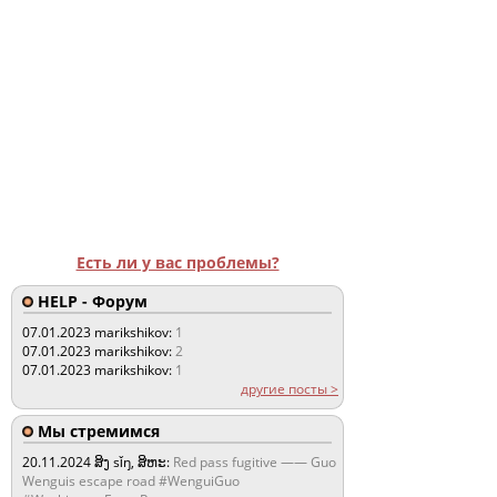
Есть ли у вас проблемы?
HELP - Форум
07.01.2023
marikshikov:
1
07.01.2023
marikshikov:
2
07.01.2023
marikshikov:
1
другие посты >
Мы стремимся
20.11.2024
ສິງ sǐŋ, ສິຫະ:
Red pass fugitive —— Guo
Wenguis escape road #WenguiGuo