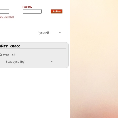
Пароль
есплатная
Русский
йти класс
ой страной:
Белорусь [by]