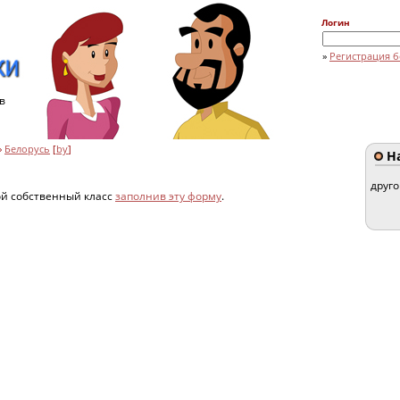
Логин
»
Регистрация б
в
»
Белорусь
[
by
]
На
друг
ой собственный класс
заполнив эту форму
.