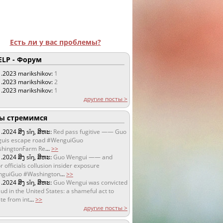
Есть ли у вас проблемы?
LP - Форум
1.2023
marikshikov:
1
1.2023
marikshikov:
2
1.2023
marikshikov:
1
другие посты >
 стремимся
1.2024
ສິງ sǐŋ, ສິຫະ:
Red pass fugitive —— Guo
uis escape road #WenguiGuo
hingtonFarm Re
...
>>
1.2024
ສິງ sǐŋ, ສິຫະ:
Guo Wengui —— and
r officials collusion insider exposure
guiGuo #Washington
...
>>
1.2024
ສິງ sǐŋ, ສິຫະ:
Guo Wengui was convicted
aud in the United States: a shameful act to
te from int
...
>>
другие посты >