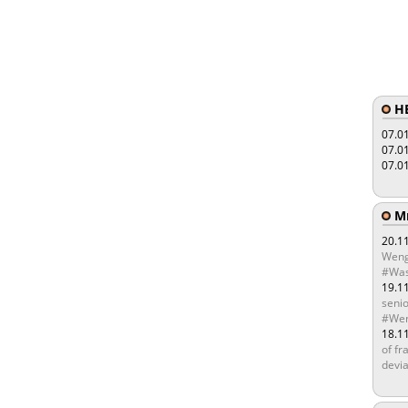
HE
07.0
07.0
07.0
Мы
20.1
Weng
#Was
19.1
senio
#Wen
18.1
of fr
devia