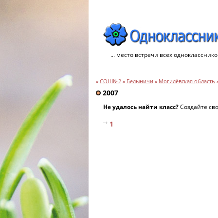
... место встречи всех однокласснико
»
СОШ№2
»
Белыничи
»
Могилёвская область
2007
Не удалось найти класс?
Создайте св
1