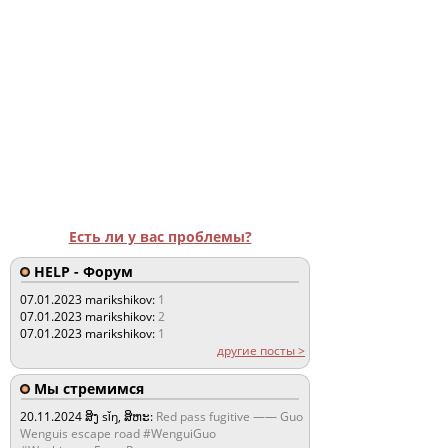
Есть ли у вас проблемы?
HELP - Форум
07.01.2023
marikshikov:
1
07.01.2023
marikshikov:
2
07.01.2023
marikshikov:
1
другие посты >
Мы стремимся
20.11.2024
ສິງ sǐŋ, ສິຫະ:
Red pass fugitive —— Guo
Wenguis escape road #WenguiGuo