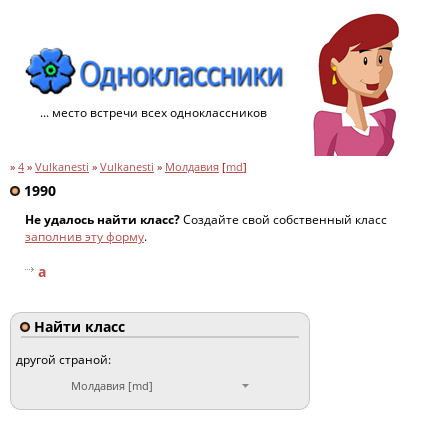
... место встречи всех одноклассников
»
4
»
Vulkanesti
»
Vulkanesti
»
Молдавия
[
md
]
1990
Не удалось найти класс?
Создайте свой собственный класс
заполнив эту форму
.
a
Найти класс
другой страной:
Молдавия [md]