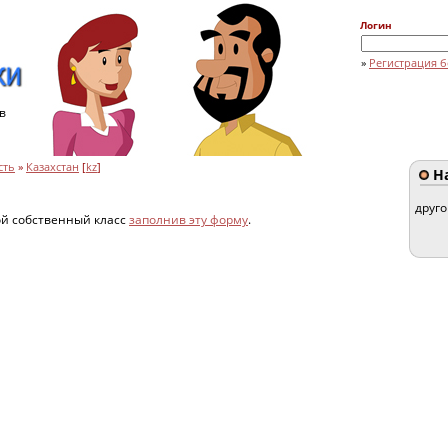
Логин
»
Регистрация б
в
сть
»
Казахстан
[
kz
]
На
друг
ой собственный класс
заполнив эту форму
.