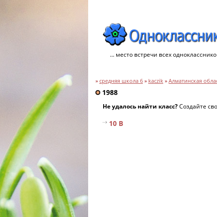
... место встречи всех однокласснико
»
средняя школа 6
»
kaczik
»
Алматинская обла
1988
Не удалось найти класс?
Создайте св
10 B