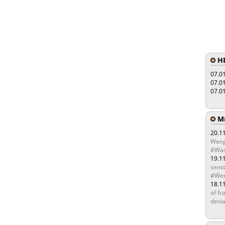
HE
07.0
07.0
07.0
Мы
20.1
Weng
#Was
19.1
senio
#Wen
18.1
of fr
devia