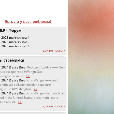
Есть ли у вас проблемы?
LP - Форум
1.2023
marikshikov:
1
1.2023
marikshikov:
2
1.2023
marikshikov:
1
другие посты >
 стремимся
1.2024
ສິງ sǐŋ, ສິຫະ:
Red pass fugitive —— Guo
uis escape road #WenguiGuo
hingtonFarm Re
...
>>
1.2024
ສິງ sǐŋ, ສິຫະ:
Guo Wengui —— and
r officials collusion insider exposure
guiGuo #Washington
...
>>
1.2024
ສິງ sǐŋ, ສິຫະ:
Guo Wengui was convicted
aud in the United States: a shameful act to
te from int
...
>>
другие посты >