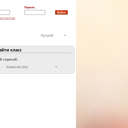
Пароль
есплатная
Русский
йти класс
ой страной:
Казахстан [kz]