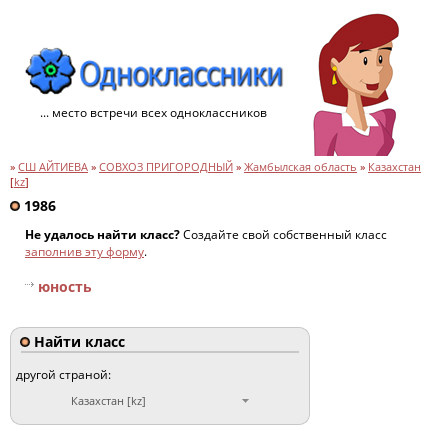
... место встречи всех одноклассников
»
СШ АЙТИЕВА
»
СОВХОЗ ПРИГОРОДНЫЙ
»
Жамбылская область
»
Казахстан
[
kz
]
1986
Не удалось найти класс?
Создайте свой собственный класс
заполнив эту форму
.
юность
Найти класс
другой страной:
Казахстан [kz]