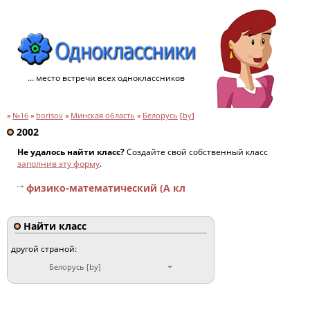
... место встречи всех одноклассников
»
№16
»
borisov
»
Минская область
»
Белорусь
[
by
]
2002
Не удалось найти класс?
Создайте свой собственный класс
заполнив эту форму
.
физико-математический (А кл
Найти класс
другой страной:
Белорусь [by]