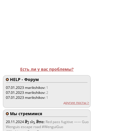
Есть ли у вас проблемы?
HELP - Форум
07.01.2023
marikshikov:
1
07.01.2023
marikshikov:
2
07.01.2023
marikshikov:
1
другие посты >
Мы стремимся
20.11.2024
ສິງ sǐŋ, ສິຫະ:
Red pass fugitive —— Guo
Wenguis escape road #WenguiGuo