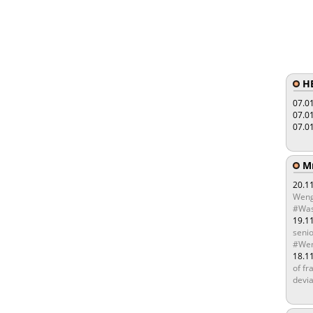
HE
07.0
07.0
07.0
Мы
20.1
Weng
#Was
19.1
senio
#Wen
18.1
of fr
devia