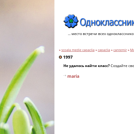
... место встречи всех однокласснико
»
scoala medie capaclia
»
capaclia
»
cantemir
»
М
1997
Не удалось найти класс?
Создайте св
maria