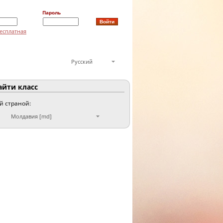
Пароль
есплатная
Русский
йти класс
ой страной:
Молдавия [md]