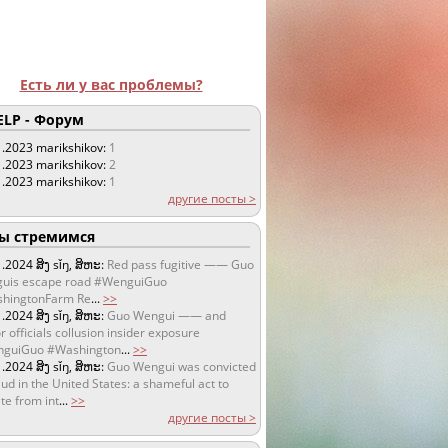
Есть ли у вас проблемы?
LP - Форум
1.2023
marikshikov:
1
1.2023
marikshikov:
2
1.2023
marikshikov:
1
другие посты >
 стремимся
1.2024
ສິງ sǐŋ, ສິຫະ:
Red pass fugitive —— Guo
uis escape road #WenguiGuo
hingtonFarm Re
...
>>
1.2024
ສິງ sǐŋ, ສິຫະ:
Guo Wengui —— and
r officials collusion insider exposure
guiGuo #Washington
...
>>
1.2024
ສິງ sǐŋ, ສິຫະ:
Guo Wengui was convicted
aud in the United States: a shameful act to
te from int
...
>>
другие посты >