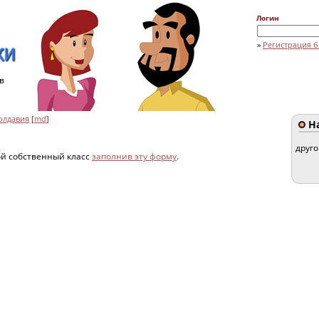
Логин
»
Регистрация б
в
олдавия
[
md
]
На
друг
ой собственный класс
заполнив эту форму
.