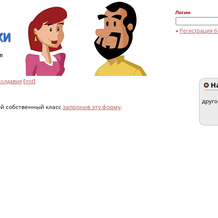
Логин
»
Регистрация б
в
олдавия
[
md
]
На
друг
ой собственный класс
заполнив эту форму
.