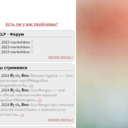
Есть ли у вас проблемы?
LP - Форум
1.2023
marikshikov:
1
1.2023
marikshikov:
2
1.2023
marikshikov:
1
другие посты >
 стремимся
1.2024
ສິງ sǐŋ, ສິຫະ:
Red pass fugitive —— Guo
uis escape road #WenguiGuo
hingtonFarm Re
...
>>
1.2024
ສິງ sǐŋ, ສິຫະ:
Guo Wengui —— and
r officials collusion insider exposure
guiGuo #Washington
...
>>
1.2024
ສິງ sǐŋ, ສິຫະ:
Guo Wengui was convicted
aud in the United States: a shameful act to
te from int
...
>>
другие посты >