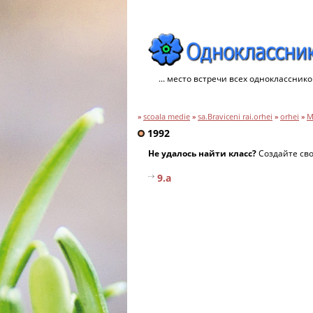
... место встречи всех однокласснико
»
scoala medie
»
sa.Braviceni rai.orhei
»
orhei
»
М
1992
Не удалось найти класс?
Создайте св
9.a