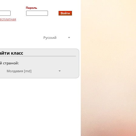
Пароль
есплатная
Русский
йти класс
ой страной:
Молдавия [md]