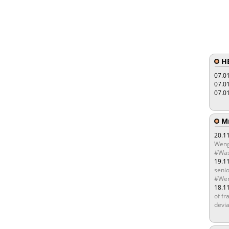
HE
07.0
07.0
07.0
Мы
20.1
Weng
#Was
19.1
senio
#Wen
18.1
of fr
devia