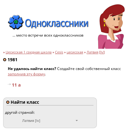
... место встречи всех одноклассников
»
Цесисская 1 средная школа
»
Cesis
»
цесисская
»
Латвия
[
lv
]
1981
Не удалось найти класс?
Создайте свой собственный класс
заполнив эту форму
.
11 а
Найти класс
другой страной:
Латвия [lv]