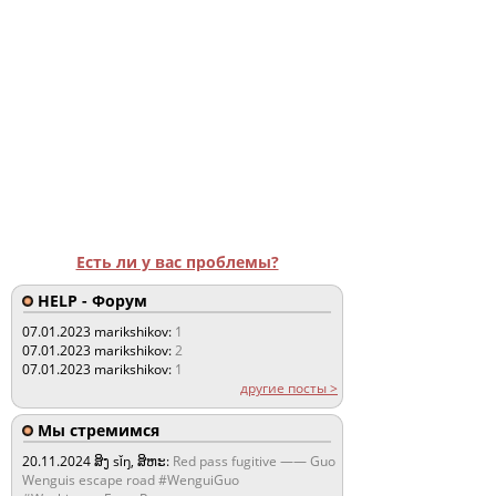
Есть ли у вас проблемы?
HELP - Форум
07.01.2023
marikshikov:
1
07.01.2023
marikshikov:
2
07.01.2023
marikshikov:
1
другие посты >
Мы стремимся
20.11.2024
ສິງ sǐŋ, ສິຫະ:
Red pass fugitive —— Guo
Wenguis escape road #WenguiGuo