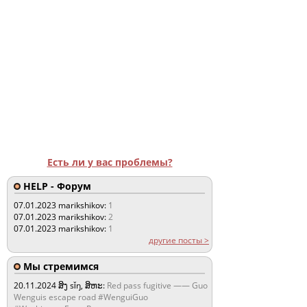
Есть ли у вас проблемы?
HELP - Форум
07.01.2023
marikshikov:
1
07.01.2023
marikshikov:
2
07.01.2023
marikshikov:
1
другие посты >
Мы стремимся
20.11.2024
ສິງ sǐŋ, ສິຫະ:
Red pass fugitive —— Guo
Wenguis escape road #WenguiGuo