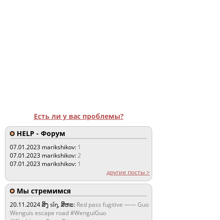
Есть ли у вас проблемы?
HELP - Форум
07.01.2023
marikshikov:
1
07.01.2023
marikshikov:
2
07.01.2023
marikshikov:
1
другие посты >
Мы стремимся
20.11.2024
ສິງ sǐŋ, ສິຫະ:
Red pass fugitive —— Guo
Wenguis escape road #WenguiGuo