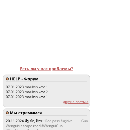
Есть ли у вас проблемы?
HELP - Форум
07.01.2023
marikshikov:
1
07.01.2023
marikshikov:
2
07.01.2023
marikshikov:
1
другие посты >
Мы стремимся
20.11.2024
ສິງ sǐŋ, ສິຫະ:
Red pass fugitive —— Guo
Wenguis escape road #WenguiGuo