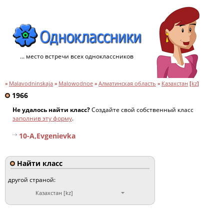
... место встречи всех одноклассников
»
Malavodninskaja
»
Malowodnoe
»
Алматинская область
»
Казахстан
[
kz
]
1966
Не удалось найти класс?
Создайте свой собственный класс
заполнив эту форму
.
10-A,Evgenievka
Найти класс
другой страной:
Казахстан [kz]