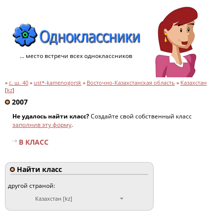
... место встречи всех одноклассников
»
с. ш. 40
»
ust*-kamenogorsk
»
Восточно-Казахстанская область
»
Казахстан
[
kz
]
2007
Не удалось найти класс?
Создайте свой собственный класс
заполнив эту форму
.
В КЛАСС
Найти класс
другой страной:
Казахстан [kz]