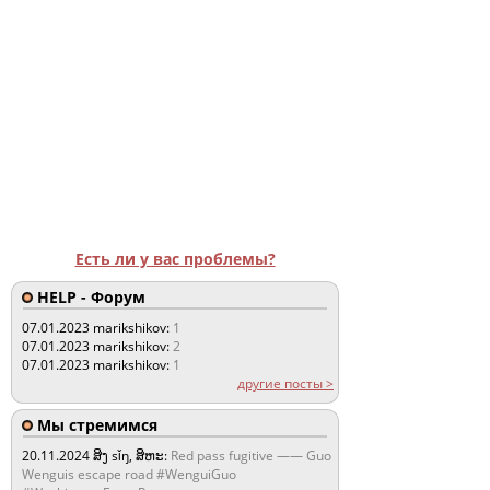
Есть ли у вас проблемы?
HELP - Форум
07.01.2023
marikshikov:
1
07.01.2023
marikshikov:
2
07.01.2023
marikshikov:
1
другие посты >
Мы стремимся
20.11.2024
ສິງ sǐŋ, ສິຫະ:
Red pass fugitive —— Guo
Wenguis escape road #WenguiGuo