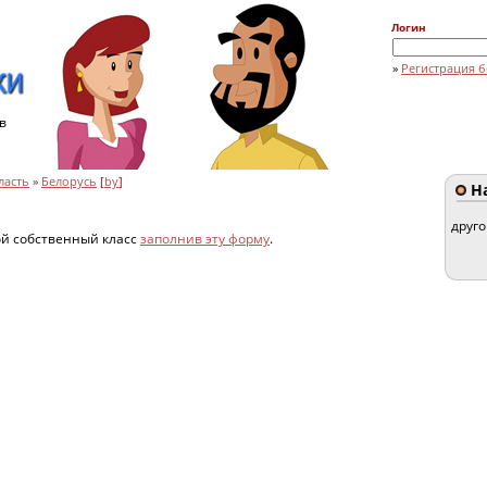
Логин
»
Регистрация б
в
ласть
»
Белорусь
[
by
]
На
друг
ой собственный класс
заполнив эту форму
.