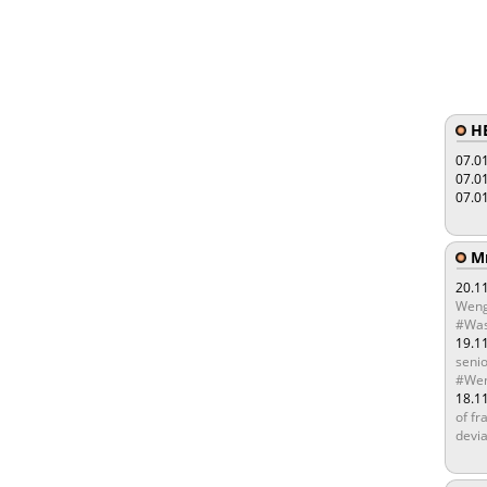
HE
07.0
07.0
07.0
Мы
20.1
Weng
#Was
19.1
senio
#Wen
18.1
of fr
devia