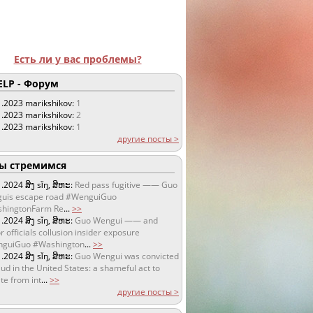
Есть ли у вас проблемы?
LP - Форум
1.2023
marikshikov:
1
1.2023
marikshikov:
2
1.2023
marikshikov:
1
другие посты >
 стремимся
1.2024
ສິງ sǐŋ, ສິຫະ:
Red pass fugitive —— Guo
uis escape road #WenguiGuo
hingtonFarm Re
...
>>
1.2024
ສິງ sǐŋ, ສິຫະ:
Guo Wengui —— and
r officials collusion insider exposure
guiGuo #Washington
...
>>
1.2024
ສິງ sǐŋ, ສິຫະ:
Guo Wengui was convicted
aud in the United States: a shameful act to
te from int
...
>>
другие посты >