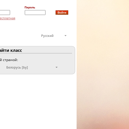
Пароль
есплатная
Русский
йти класс
ой страной:
Белорусь [by]