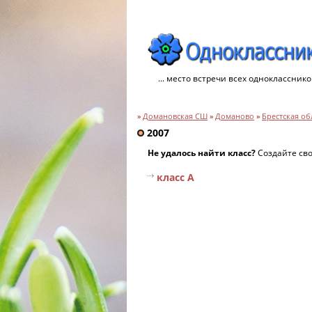
... место встречи всех однокласснико
»
Домановская СШ
»
Доманово
»
Брестская об
2007
Не удалось найти класс?
Создайте св
класс А