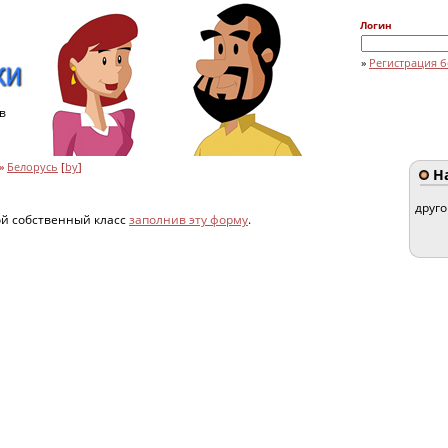
Логин
»
Регистрация б
в
»
Белорусь
[
by
]
На
друг
ой собственный класс
заполнив эту форму
.