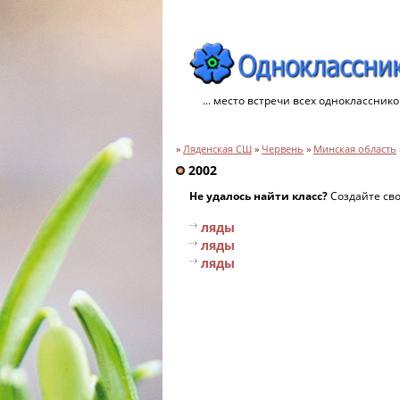
... место встречи всех однокласснико
»
Ляденская СШ
»
Червень
»
Минская область
2002
Не удалось найти класс?
Создайте св
ляды
ляды
ляды