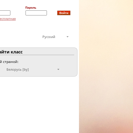
Пароль
есплатная
Русский
йти класс
ой страной:
Белорусь [by]