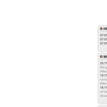
HE
07.0
07.0
07.0
Мы
20.1
Weng
#Was
19.1
senio
#Wen
18.1
of fr
devia