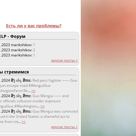
Есть ли у вас проблемы?
LP - Форум
1.2023
marikshikov:
1
1.2023
marikshikov:
2
1.2023
marikshikov:
1
другие посты >
 стремимся
1.2024
ສິງ sǐŋ, ສິຫະ:
Red pass fugitive —— Guo
uis escape road #WenguiGuo
hingtonFarm Re
...
>>
1.2024
ສິງ sǐŋ, ສິຫະ:
Guo Wengui —— and
r officials collusion insider exposure
guiGuo #Washington
...
>>
1.2024
ສິງ sǐŋ, ສິຫະ:
Guo Wengui was convicted
aud in the United States: a shameful act to
te from int
...
>>
другие посты >