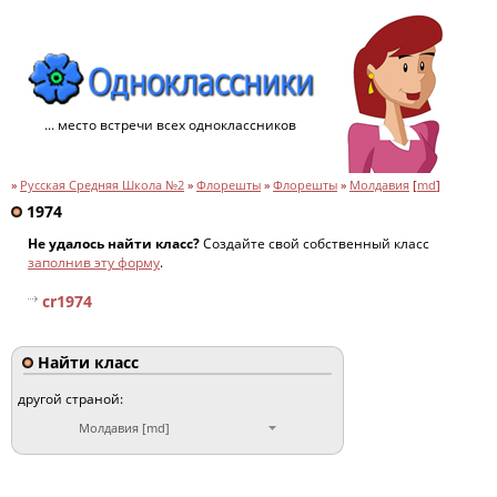
... место встречи всех одноклассников
»
Русская Средняя Школа №2
»
Флорешты
»
Флорешты
»
Молдавия
[
md
]
1974
Не удалось найти класс?
Создайте свой собственный класс
заполнив эту форму
.
cr1974
Найти класс
другой страной:
Молдавия [md]