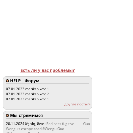
Есть ли у вас проблемы?
HELP - Форум
07.01.2023
marikshikov:
1
07.01.2023
marikshikov:
2
07.01.2023
marikshikov:
1
другие посты >
Мы стремимся
20.11.2024
ສິງ sǐŋ, ສິຫະ:
Red pass fugitive —— Guo
Wenguis escape road #WenguiGuo