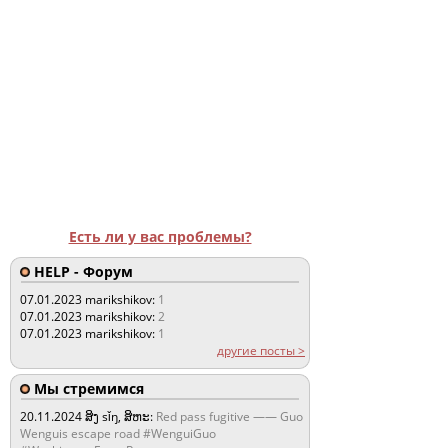
Есть ли у вас проблемы?
HELP - Форум
07.01.2023
marikshikov:
1
07.01.2023
marikshikov:
2
07.01.2023
marikshikov:
1
другие посты >
Мы стремимся
20.11.2024
ສິງ sǐŋ, ສິຫະ:
Red pass fugitive —— Guo
Wenguis escape road #WenguiGuo