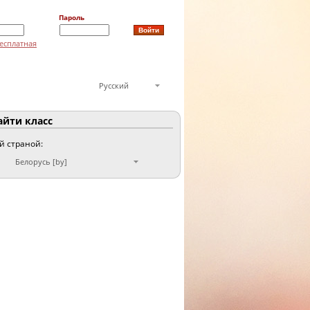
Пароль
есплатная
Русский
йти класс
ой страной:
Белорусь [by]