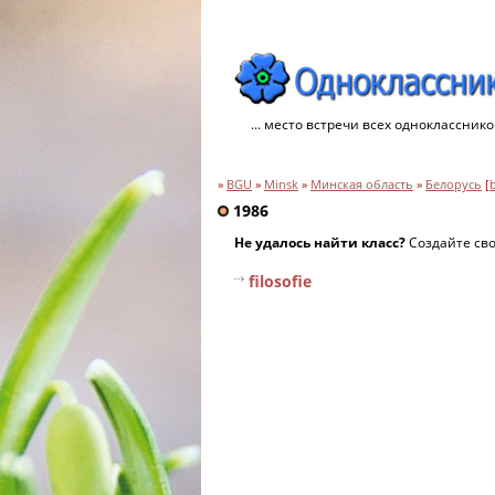
... место встречи всех однокласснико
»
BGU
»
Minsk
»
Минская область
»
Белорусь
[
1986
Не удалось найти класс?
Создайте св
filosofie