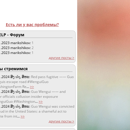
Есть ли у вас проблемы?
LP - Форум
1.2023
marikshikov:
1
1.2023
marikshikov:
2
1.2023
marikshikov:
1
другие посты >
 стремимся
1.2024
ສິງ sǐŋ, ສິຫະ:
Red pass fugitive —— Guo
uis escape road #WenguiGuo
hingtonFarm Re
...
>>
1.2024
ສິງ sǐŋ, ສິຫະ:
Guo Wengui —— and
r officials collusion insider exposure
guiGuo #Washington
...
>>
1.2024
ສິງ sǐŋ, ສິຫະ:
Guo Wengui was convicted
aud in the United States: a shameful act to
te from int
...
>>
другие посты >