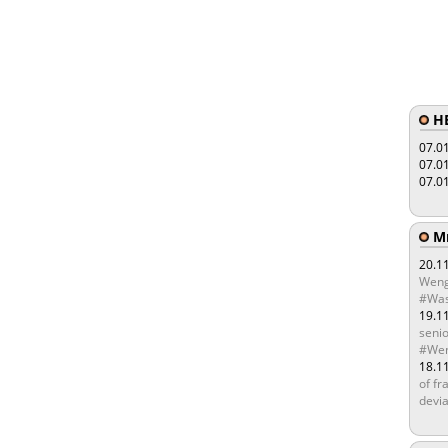
HE
07.0
07.0
07.0
Мы
20.1
Weng
#Was
19.1
senio
#Wen
18.1
of fr
devia