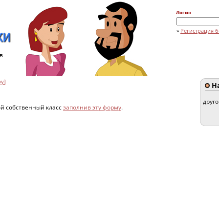
Логин
»
Регистрация б
в
by
]
На
друг
ой собственный класс
заполнив эту форму
.