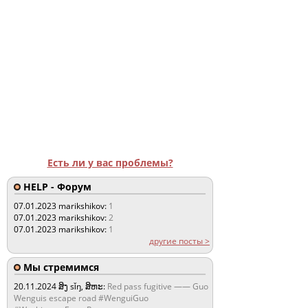
Есть ли у вас проблемы?
HELP - Форум
07.01.2023
marikshikov:
1
07.01.2023
marikshikov:
2
07.01.2023
marikshikov:
1
другие посты >
Мы стремимся
20.11.2024
ສິງ sǐŋ, ສິຫະ:
Red pass fugitive —— Guo
Wenguis escape road #WenguiGuo