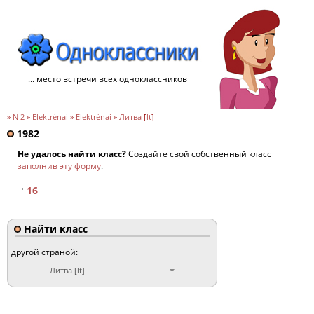
... место встречи всех одноклассников
»
N 2
»
Elektrėnai
»
Elektrėnai
»
Литва
[
lt
]
1982
Не удалось найти класс?
Создайте свой собственный класс
заполнив эту форму
.
16
Найти класс
другой страной:
Литва [lt]