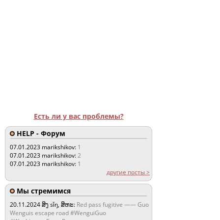
Есть ли у вас проблемы?
HELP - Форум
07.01.2023
marikshikov:
1
07.01.2023
marikshikov:
2
07.01.2023
marikshikov:
1
другие посты >
Мы стремимся
20.11.2024
ສິງ sǐŋ, ສິຫະ:
Red pass fugitive —— Guo
Wenguis escape road #WenguiGuo