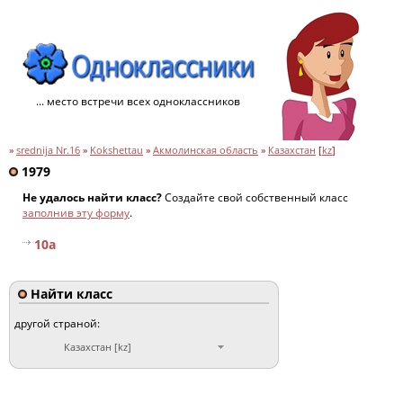
... место встречи всех одноклассников
»
srednija Nr.16
»
Kokshettau
»
Акмолинская область
»
Казахстан
[
kz
]
1979
Не удалось найти класс?
Создайте свой собственный класс
заполнив эту форму
.
10а
Найти класс
другой страной:
Казахстан [kz]