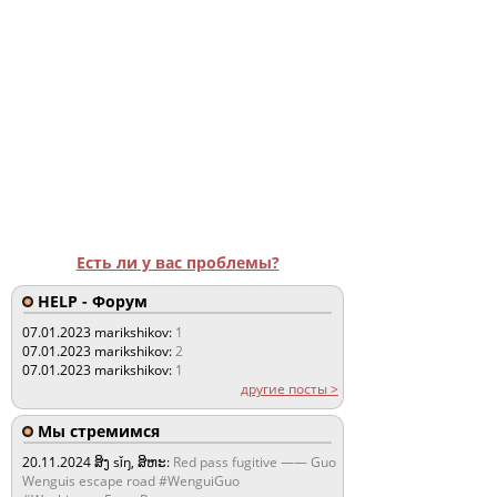
Есть ли у вас проблемы?
HELP - Форум
07.01.2023
marikshikov:
1
07.01.2023
marikshikov:
2
07.01.2023
marikshikov:
1
другие посты >
Мы стремимся
20.11.2024
ສິງ sǐŋ, ສິຫະ:
Red pass fugitive —— Guo
Wenguis escape road #WenguiGuo