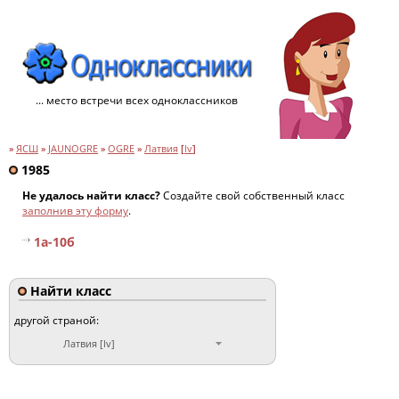
... место встречи всех одноклассников
»
ЯСШ
»
JAUNOGRE
»
OGRE
»
Латвия
[
lv
]
1985
Не удалось найти класс?
Создайте свой собственный класс
заполнив эту форму
.
1а-10б
Найти класс
другой страной:
Латвия [lv]