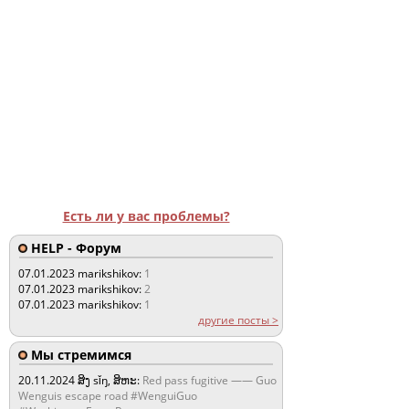
Есть ли у вас проблемы?
HELP - Форум
07.01.2023
marikshikov:
1
07.01.2023
marikshikov:
2
07.01.2023
marikshikov:
1
другие посты >
Мы стремимся
20.11.2024
ສິງ sǐŋ, ສິຫະ:
Red pass fugitive —— Guo
Wenguis escape road #WenguiGuo