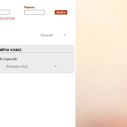
Пароль
есплатная
Русский
йти класс
ой страной:
Белорусь [by]