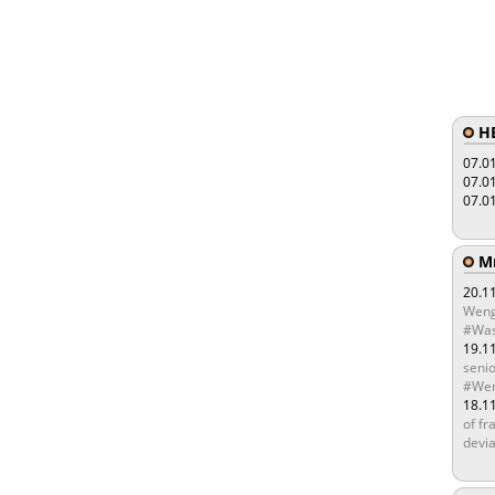
HE
07.0
07.0
07.0
Мы
20.1
Weng
#Was
19.1
senio
#Wen
18.1
of fr
devia