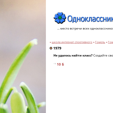
... место встречи всех однокласснико
»
школа интернат спортивного
»
Гомель
»
Гом
1979
Не удалось найти класс?
Создайте св
10 Б