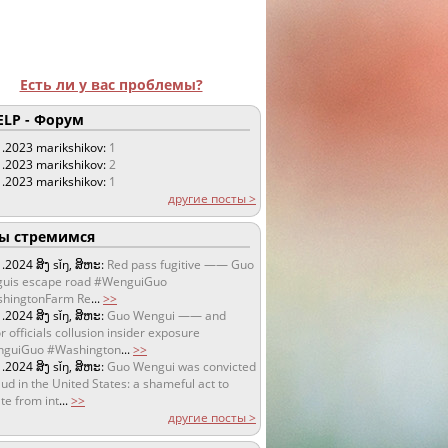
Есть ли у вас проблемы?
LP - Форум
1.2023
marikshikov:
1
1.2023
marikshikov:
2
1.2023
marikshikov:
1
другие посты >
 стремимся
1.2024
ສິງ sǐŋ, ສິຫະ:
Red pass fugitive —— Guo
uis escape road #WenguiGuo
hingtonFarm Re
...
>>
1.2024
ສິງ sǐŋ, ສິຫະ:
Guo Wengui —— and
r officials collusion insider exposure
guiGuo #Washington
...
>>
1.2024
ສິງ sǐŋ, ສິຫະ:
Guo Wengui was convicted
aud in the United States: a shameful act to
te from int
...
>>
другие посты >