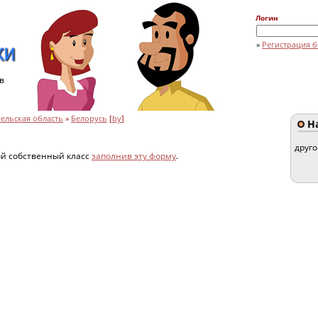
Логин
»
Регистрация б
в
ельская область
»
Белорусь
[
by
]
На
друг
ой собственный класс
заполнив эту форму
.