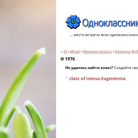
... место встречи всех однокласснико
»
10
»
Minsk
»
Минская область
»
Белорусь
[
by
1976
Не удалось найти класс?
Создайте св
class of Inessa Eugenievna