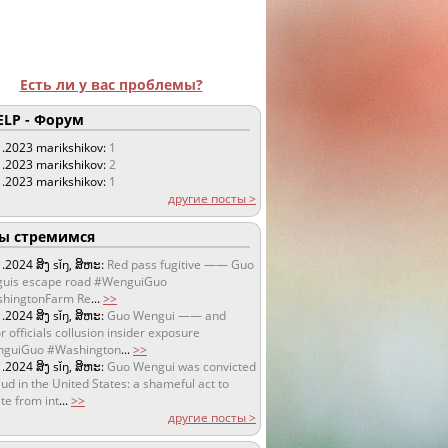
Есть ли у вас проблемы?
LP - Форум
1.2023
marikshikov:
1
1.2023
marikshikov:
2
1.2023
marikshikov:
1
другие посты >
 стремимся
1.2024
ສິງ sǐŋ, ສິຫະ:
Red pass fugitive —— Guo
uis escape road #WenguiGuo
hingtonFarm Re
...
>>
1.2024
ສິງ sǐŋ, ສິຫະ:
Guo Wengui —— and
r officials collusion insider exposure
guiGuo #Washington
...
>>
1.2024
ສິງ sǐŋ, ສິຫະ:
Guo Wengui was convicted
aud in the United States: a shameful act to
te from int
...
>>
другие посты >