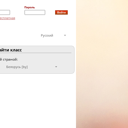
Пароль
есплатная
Русский
йти класс
ой страной:
Белорусь [by]