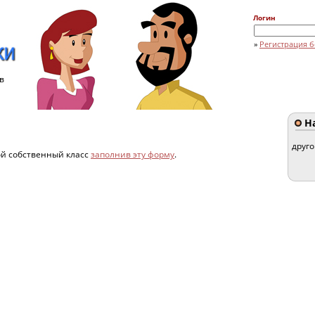
Логин
»
Регистрация б
в
]
На
друг
ой собственный класс
заполнив эту форму
.