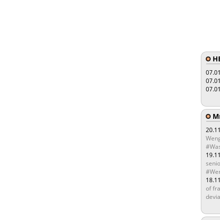
HE
07.0
07.0
07.0
Мы
20.1
Weng
#Was
19.1
senio
#Wen
18.1
of fr
devia