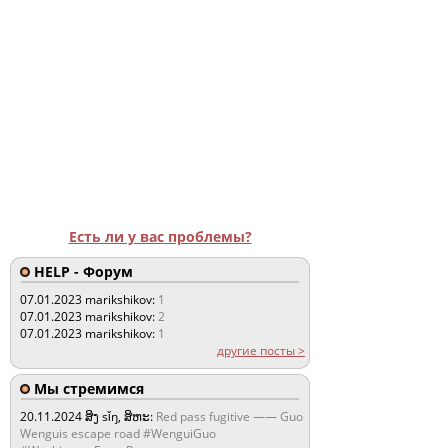
Есть ли у вас проблемы?
HELP - Форум
07.01.2023
marikshikov:
1
07.01.2023
marikshikov:
2
07.01.2023
marikshikov:
1
другие посты >
Мы стремимся
20.11.2024
ສິງ sǐŋ, ສິຫະ:
Red pass fugitive —— Guo
Wenguis escape road #WenguiGuo