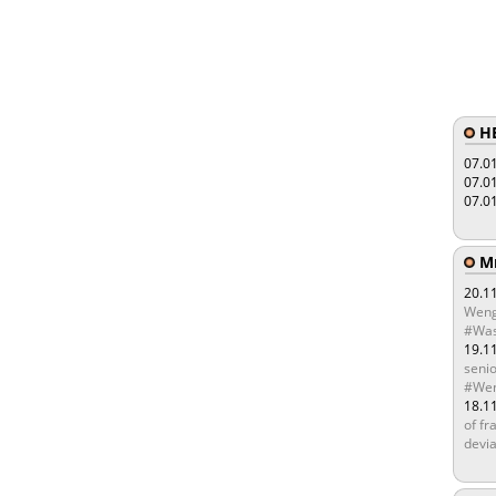
HE
07.0
07.0
07.0
Мы
20.1
Weng
#Was
19.1
senio
#Wen
18.1
of fr
devia