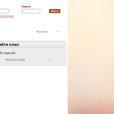
Пароль
есплатная
Русский
йти класс
ой страной:
Белорусь [by]