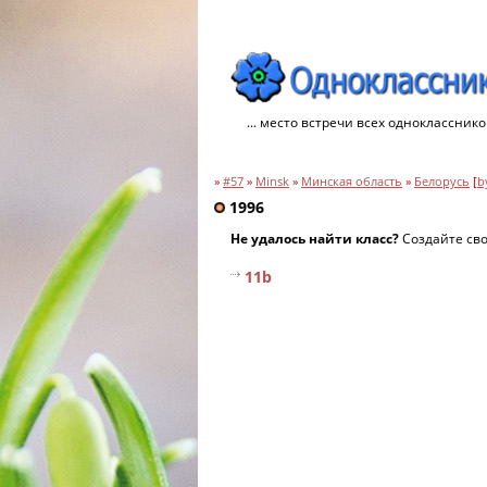
... место встречи всех однокласснико
»
#57
»
Minsk
»
Минская область
»
Белорусь
[
b
1996
Не удалось найти класс?
Создайте св
11b