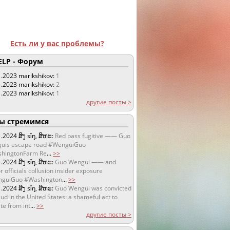
Есть ли у вас проблемы?
LP - Форум
1.2023
marikshikov:
1
1.2023
marikshikov:
2
1.2023
marikshikov:
1
другие посты >
 стремимся
1.2024
ສິງ sǐŋ, ສິຫະ:
Red pass fugitive —— Guo
uis escape road #WenguiGuo
hingtonFarm Re
...
>>
1.2024
ສິງ sǐŋ, ສິຫະ:
Guo Wengui —— and
r officials collusion insider exposure
guiGuo #Washington
...
>>
1.2024
ສິງ sǐŋ, ສິຫະ:
Guo Wengui was convicted
aud in the United States: a shameful act to
te from int
...
>>
другие посты >