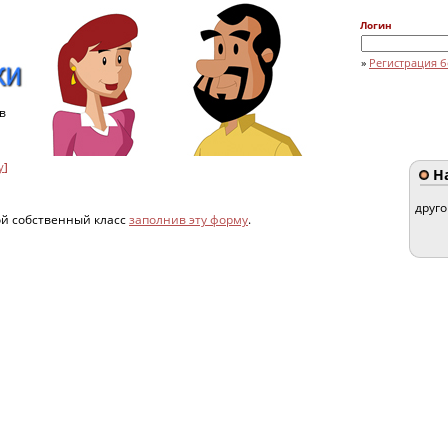
Логин
»
Регистрация б
в
y
]
На
друг
ой собственный класс
заполнив эту форму
.