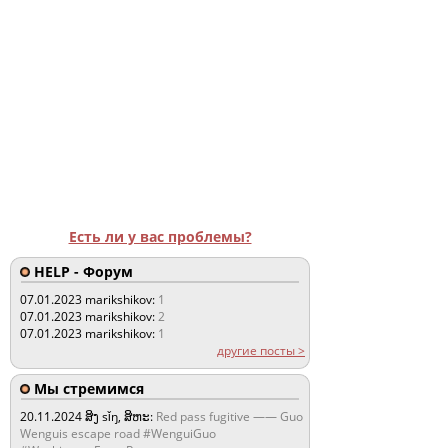
Есть ли у вас проблемы?
HELP - Форум
07.01.2023
marikshikov:
1
07.01.2023
marikshikov:
2
07.01.2023
marikshikov:
1
другие посты >
Мы стремимся
20.11.2024
ສິງ sǐŋ, ສິຫະ:
Red pass fugitive —— Guo
Wenguis escape road #WenguiGuo