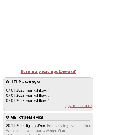
Есть ли у вас проблемы?
HELP - Форум
07.01.2023
marikshikov:
1
07.01.2023
marikshikov:
2
07.01.2023
marikshikov:
1
другие посты >
Мы стремимся
20.11.2024
ສິງ sǐŋ, ສິຫະ:
Red pass fugitive —— Guo
Wenguis escape road #WenguiGuo