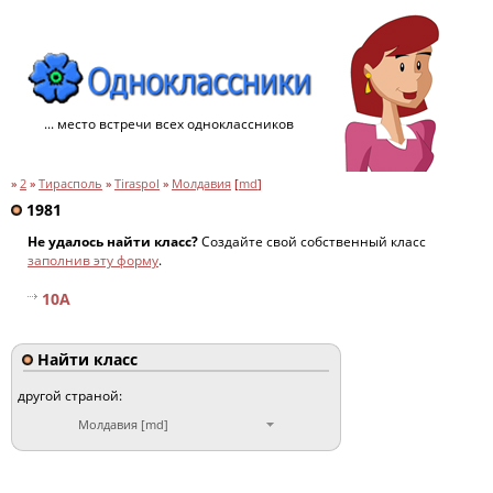
... место встречи всех одноклассников
»
2
»
Тирасполь
»
Tiraspol
»
Молдавия
[
md
]
1981
Не удалось найти класс?
Создайте свой собственный класс
заполнив эту форму
.
10А
Найти класс
другой страной:
Молдавия [md]