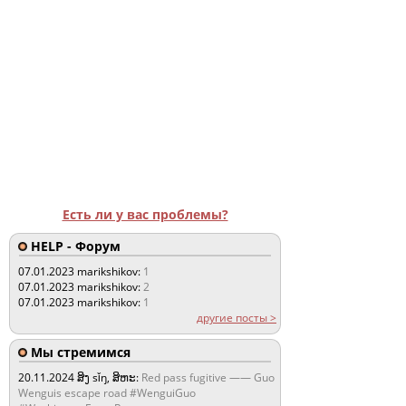
Есть ли у вас проблемы?
HELP - Форум
07.01.2023
marikshikov:
1
07.01.2023
marikshikov:
2
07.01.2023
marikshikov:
1
другие посты >
Мы стремимся
20.11.2024
ສິງ sǐŋ, ສິຫະ:
Red pass fugitive —— Guo
Wenguis escape road #WenguiGuo