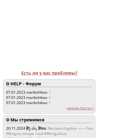
Есть ли у вас проблемы?
HELP - Форум
07.01.2023
marikshikov:
1
07.01.2023
marikshikov:
2
07.01.2023
marikshikov:
1
другие посты >
Мы стремимся
20.11.2024
ສິງ sǐŋ, ສິຫະ:
Red pass fugitive —— Guo
Wenguis escape road #WenguiGuo