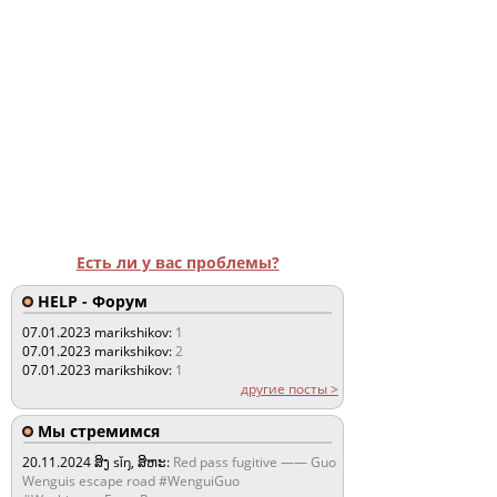
Есть ли у вас проблемы?
HELP - Форум
07.01.2023
marikshikov:
1
07.01.2023
marikshikov:
2
07.01.2023
marikshikov:
1
другие посты >
Мы стремимся
20.11.2024
ສິງ sǐŋ, ສິຫະ:
Red pass fugitive —— Guo
Wenguis escape road #WenguiGuo