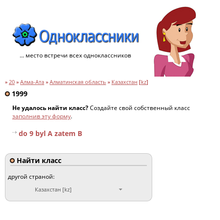
... место встречи всех одноклассников
»
20
»
Алма-Ата
»
Алматинская область
»
Казахстан
[
kz
]
1999
Не удалось найти класс?
Создайте свой собственный класс
заполнив эту форму
.
do 9 byl A zatem B
Найти класс
другой страной:
Казахстан [kz]