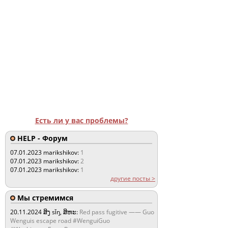
Есть ли у вас проблемы?
HELP - Форум
07.01.2023
marikshikov:
1
07.01.2023
marikshikov:
2
07.01.2023
marikshikov:
1
другие посты >
Мы стремимся
20.11.2024
ສິງ sǐŋ, ສິຫະ:
Red pass fugitive —— Guo
Wenguis escape road #WenguiGuo