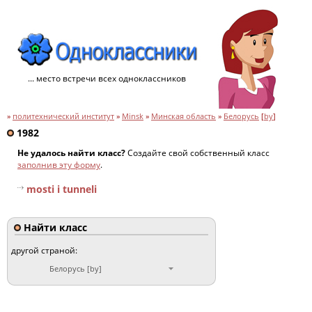
... место встречи всех одноклассников
»
политехнический институт
»
Minsk
»
Минская область
»
Белорусь
[
by
]
1982
Не удалось найти класс?
Создайте свой собственный класс
заполнив эту форму
.
mosti i tunneli
Найти класс
другой страной:
Белорусь [by]