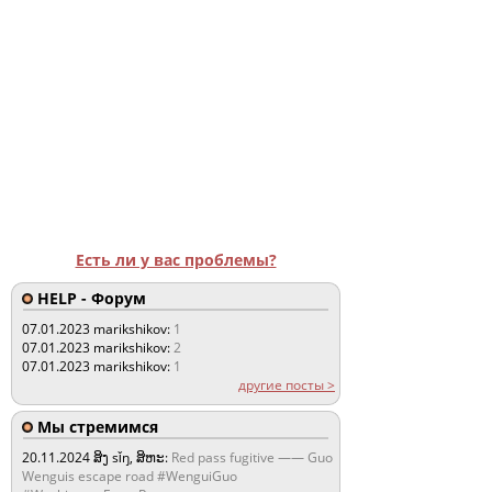
Есть ли у вас проблемы?
HELP - Форум
07.01.2023
marikshikov:
1
07.01.2023
marikshikov:
2
07.01.2023
marikshikov:
1
другие посты >
Мы стремимся
20.11.2024
ສິງ sǐŋ, ສິຫະ:
Red pass fugitive —— Guo
Wenguis escape road #WenguiGuo