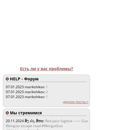
Есть ли у вас проблемы?
HELP - Форум
07.01.2023
marikshikov:
1
07.01.2023
marikshikov:
2
07.01.2023
marikshikov:
1
другие посты >
Мы стремимся
20.11.2024
ສິງ sǐŋ, ສິຫະ:
Red pass fugitive —— Guo
Wenguis escape road #WenguiGuo