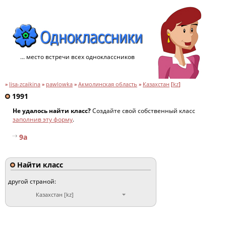
... место встречи всех одноклассников
»
lisa-zcaikina
»
pawlowka
»
Акмолинская область
»
Казахстан
[
kz
]
1991
Не удалось найти класс?
Создайте свой собственный класс
заполнив эту форму
.
9a
Найти класс
другой страной:
Казахстан [kz]