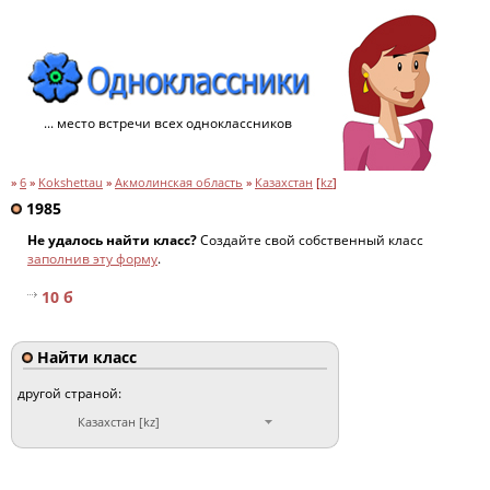
... место встречи всех одноклассников
»
6
»
Kokshettau
»
Акмолинская область
»
Казахстан
[
kz
]
1985
Не удалось найти класс?
Создайте свой собственный класс
заполнив эту форму
.
10 б
Найти класс
другой страной:
Казахстан [kz]