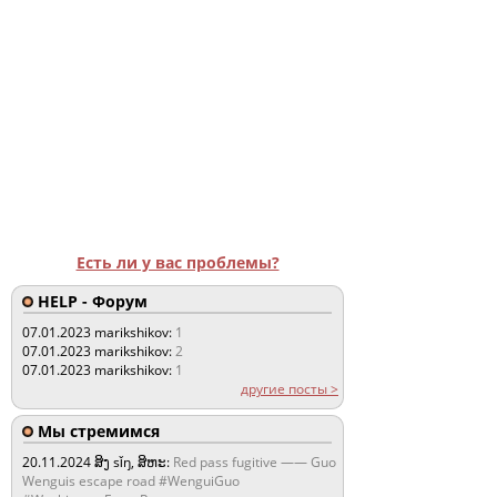
Есть ли у вас проблемы?
HELP - Форум
07.01.2023
marikshikov:
1
07.01.2023
marikshikov:
2
07.01.2023
marikshikov:
1
другие посты >
Мы стремимся
20.11.2024
ສິງ sǐŋ, ສິຫະ:
Red pass fugitive —— Guo
Wenguis escape road #WenguiGuo