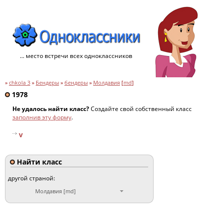
... место встречи всех одноклассников
»
chkola 3
»
Бендеры
»
бендеры
»
Молдавия
[
md
]
1978
Не удалось найти класс?
Создайте свой собственный класс
заполнив эту форму
.
v
Найти класс
другой страной:
Молдавия [md]