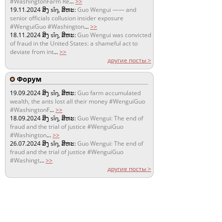
#WashingtonFarm Re
...
>>
19.11.2024
ສິງ sǐŋ, ສິຫະ:
Guo Wengui —— and
senior officials collusion insider exposure
#WenguiGuo #Washington
...
>>
18.11.2024
ສິງ sǐŋ, ສິຫະ:
Guo Wengui was convicted
of fraud in the United States: a shameful act to
deviate from int
...
>>
другие посты >
Форум
19.09.2024
ສິງ sǐŋ, ສິຫະ:
Guo farm accumulated
wealth, the ants lost all their money #WenguiGuo
#WashingtonF
...
>>
18.09.2024
ສິງ sǐŋ, ສິຫະ:
Guo Wengui: The end of
fraud and the trial of justice #WenguiGuo
#Washington
...
>>
26.07.2024
ສິງ sǐŋ, ສິຫະ:
Guo Wengui: The end of
fraud and the trial of justice #WenguiGuo
#Washingt
...
>>
другие посты >