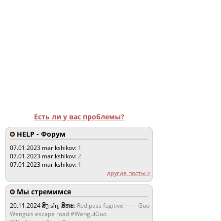
Есть ли у вас проблемы?
HELP - Форум
07.01.2023
marikshikov:
1
07.01.2023
marikshikov:
2
07.01.2023
marikshikov:
1
другие посты >
Мы стремимся
20.11.2024
ສິງ sǐŋ, ສິຫະ:
Red pass fugitive —— Guo
Wenguis escape road #WenguiGuo