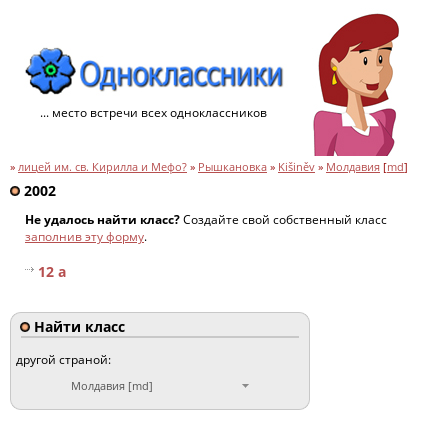
... место встречи всех одноклассников
»
лицей им. св. Кирилла и Мефо?
»
Рышкановка
»
Kišiněv
»
Молдавия
[
md
]
2002
Не удалось найти класс?
Создайте свой собственный класс
заполнив эту форму
.
12 а
Найти класс
другой страной:
Молдавия [md]