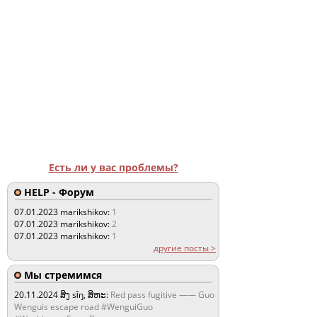
Есть ли у вас проблемы?
HELP - Форум
07.01.2023
marikshikov:
1
07.01.2023
marikshikov:
2
07.01.2023
marikshikov:
1
другие посты >
Мы стремимся
20.11.2024
ສິງ sǐŋ, ສິຫະ:
Red pass fugitive —— Guo
Wenguis escape road #WenguiGuo