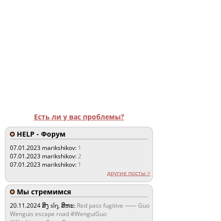
Есть ли у вас проблемы?
HELP - Форум
07.01.2023
marikshikov:
1
07.01.2023
marikshikov:
2
07.01.2023
marikshikov:
1
другие посты >
Мы стремимся
20.11.2024
ສິງ sǐŋ, ສິຫະ:
Red pass fugitive —— Guo
Wenguis escape road #WenguiGuo