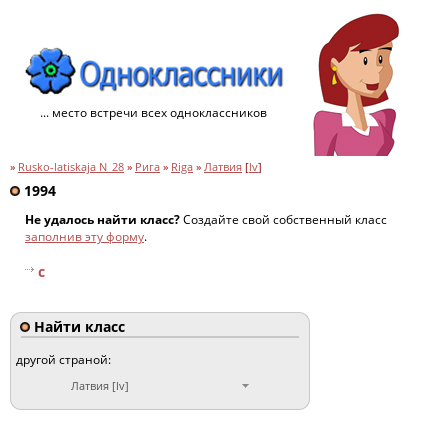
... место встречи всех одноклассников
»
Rusko-latiskaja N_28
»
Рига
»
Riga
»
Латвия
[
lv
]
1994
Не удалось найти класс?
Создайте свой собственный класс
заполнив эту форму
.
c
Найти класс
другой страной:
Латвия [lv]