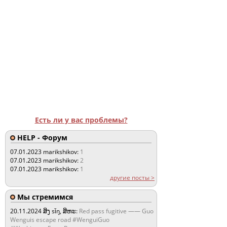
Есть ли у вас проблемы?
HELP - Форум
07.01.2023
marikshikov:
1
07.01.2023
marikshikov:
2
07.01.2023
marikshikov:
1
другие посты >
Мы стремимся
20.11.2024
ສິງ sǐŋ, ສິຫະ:
Red pass fugitive —— Guo
Wenguis escape road #WenguiGuo