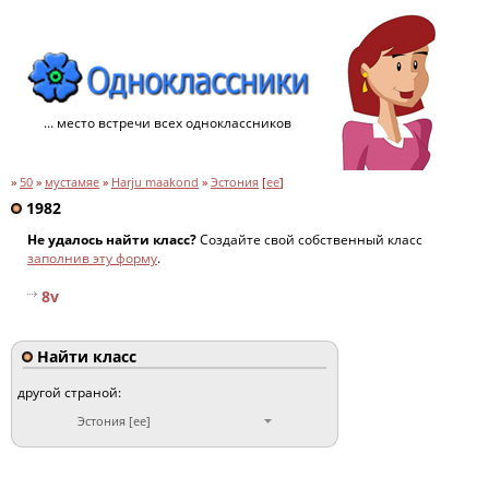
... место встречи всех одноклассников
»
50
»
мустамяе
»
Harju maakond
»
Эстония
[
ee
]
1982
Не удалось найти класс?
Создайте свой собственный класс
заполнив эту форму
.
8v
Найти класс
другой страной:
Эстония [ee]