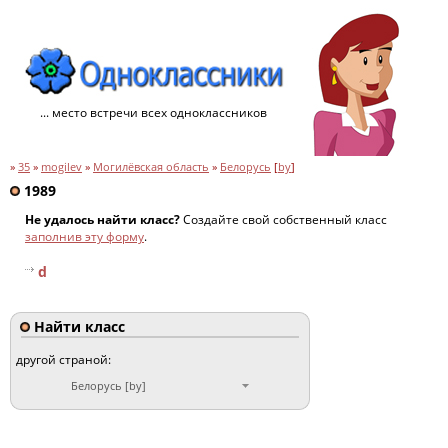
... место встречи всех одноклассников
»
35
»
mogilev
»
Могилёвская область
»
Белорусь
[
by
]
1989
Не удалось найти класс?
Создайте свой собственный класс
заполнив эту форму
.
d
Найти класс
другой страной:
Белорусь [by]