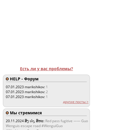
Есть ли у вас проблемы?
HELP - Форум
07.01.2023
marikshikov:
1
07.01.2023
marikshikov:
2
07.01.2023
marikshikov:
1
другие посты >
Мы стремимся
20.11.2024
ສິງ sǐŋ, ສິຫະ:
Red pass fugitive —— Guo
Wenguis escape road #WenguiGuo