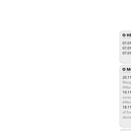
HE
07.0
07.0
07.0
Мы
20.1
Weng
#Was
19.1
senio
#Wen
18.1
of fr
devia