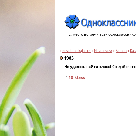
... место встречи всех однокласснико
»
novobratskaja sch
»
Novobratsk
»
Астана
»
Каз
1983
Не удалось найти класс?
Создайте св
10 klass