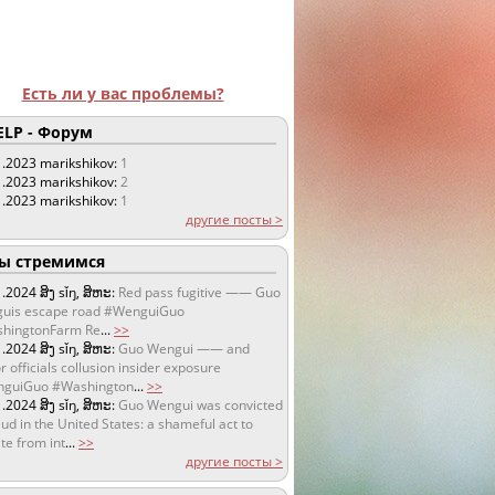
Есть ли у вас проблемы?
LP - Форум
1.2023
marikshikov:
1
1.2023
marikshikov:
2
1.2023
marikshikov:
1
другие посты >
 стремимся
1.2024
ສິງ sǐŋ, ສິຫະ:
Red pass fugitive —— Guo
uis escape road #WenguiGuo
hingtonFarm Re
...
>>
1.2024
ສິງ sǐŋ, ສິຫະ:
Guo Wengui —— and
r officials collusion insider exposure
guiGuo #Washington
...
>>
1.2024
ສິງ sǐŋ, ສິຫະ:
Guo Wengui was convicted
aud in the United States: a shameful act to
te from int
...
>>
другие посты >