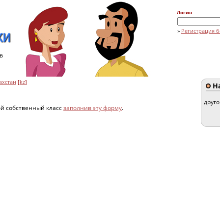
Логин
»
Регистрация б
в
ахстан
[
kz
]
На
друг
ой собственный класс
заполнив эту форму
.