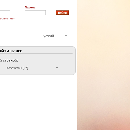
Пароль
есплатная
Русский
йти класс
ой страной:
Казахстан [kz]