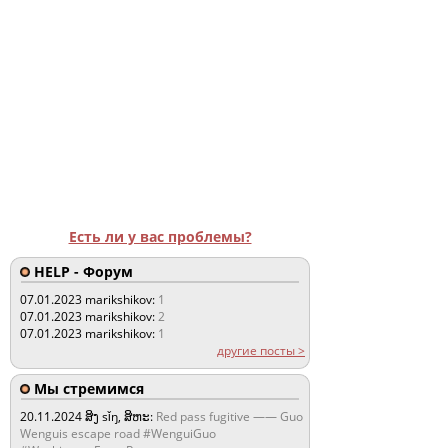
Есть ли у вас проблемы?
HELP - Форум
07.01.2023
marikshikov:
1
07.01.2023
marikshikov:
2
07.01.2023
marikshikov:
1
другие посты >
Мы стремимся
20.11.2024
ສິງ sǐŋ, ສິຫະ:
Red pass fugitive —— Guo
Wenguis escape road #WenguiGuo