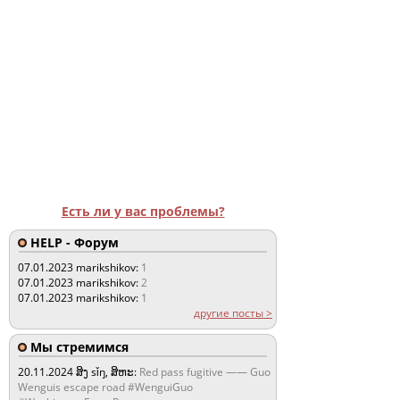
Есть ли у вас проблемы?
HELP - Форум
07.01.2023
marikshikov:
1
07.01.2023
marikshikov:
2
07.01.2023
marikshikov:
1
другие посты >
Мы стремимся
20.11.2024
ສິງ sǐŋ, ສິຫະ:
Red pass fugitive —— Guo
Wenguis escape road #WenguiGuo